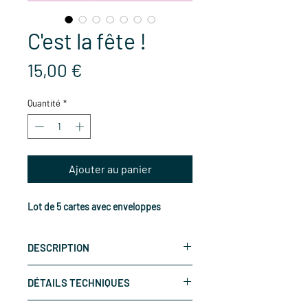
C'est la fête !
Prix
15,00 €
Quantité
*
Ajouter au panier
Lot de 5 cartes avec enveloppes
DESCRIPTION
Les cartes de la bête curieuse,
DÉTAILS TECHNIQUES
colorées et décalées. Pour écrire un
mot à ceux qu'on aime ou pour
Lot de 5 cartes 10 x 15 cm.